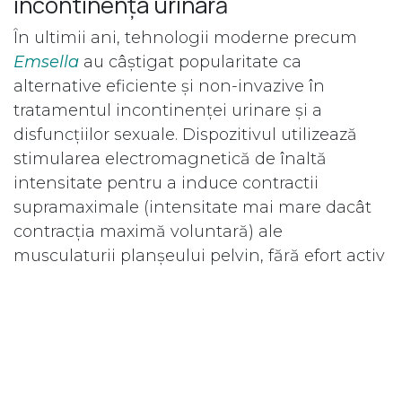
incontinența urinară
În ultimii ani, tehnologii moderne precum
Emsella
au câștigat popularitate ca
alternative eficiente și non-invazive în
tratamentul incontinenței urinare și a
disfuncțiilor sexuale. Dispozitivul utilizează
stimularea electromagnetică de înaltă
intensitate pentru a induce contractii
supramaximale (intensitate mai mare dacât
contracția maximă voluntară) ale
musculaturii planșeului pelvin, fără efort activ
din partea pacientului, ceea ce permite o
tonifiere mai rapidă și mai eficientă
comparativ cu exercițiile Kegel. Eficacitatea sa
este bazată pe energia electromagnetică
concentrată, penetrabilitate și stimularea
întregii zone pelvine. O singură sesiune de