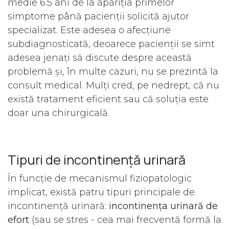
medie 6.5 ani de la apariția primelor
simptome până pacienții solicită ajutor
specializat. Este adesea o afecțiune
subdiagnosticată, deoarece pacienții se simt
adesea jenați să discute despre această
problemă și, în multe cazuri, nu se prezintă la
consult medical. Mulți cred, pe nedrept, că nu
există tratament eficient sau că soluția este
doar una chirurgicală.
Tipuri de incontinență urinară
În funcție de mecanismul fiziopatologic
implicat, există patru tipuri principale de
incontinență urinară:
incontinența urinară de
efort
(sau se stres - cea mai frecventă formă la