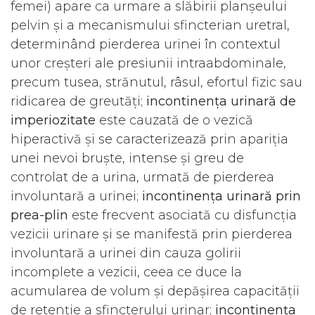
femei) apare ca urmare a slăbirii planșeului
pelvin și a mecanismului sfincterian uretral,
determinând pierderea urinei în contextul
unor creșteri ale presiunii intraabdominale,
precum tusea, strănutul, râsul, efortul fizic sau
ridicarea de greutăți;
incontinența urinară de
imperiozitate
este cauzată de o vezică
hiperactivă și se caracterizează prin apariția
unei nevoi bruște, intense și greu de
controlat de a urina, urmată de pierderea
involuntară a urinei;
incontinența urinară prin
prea-plin
este frecvent asociată cu disfuncția
vezicii urinare și se manifestă prin pierderea
involuntară a urinei din cauza golirii
incomplete a vezicii, ceea ce duce la
acumularea de volum și depășirea capacității
de retenție a sfincterului urinar;
incontinența