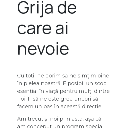
Grija de
care ai
nevoie
Cu toții ne dorim să ne simțim bine
în pielea noastră. E posibil un scop
esențial în viață pentru mulți dintre
noi. Însă ne este greu uneori să
facem un pas în această direcție.
Am trecut și noi prin asta, așa că
am conceput un program special