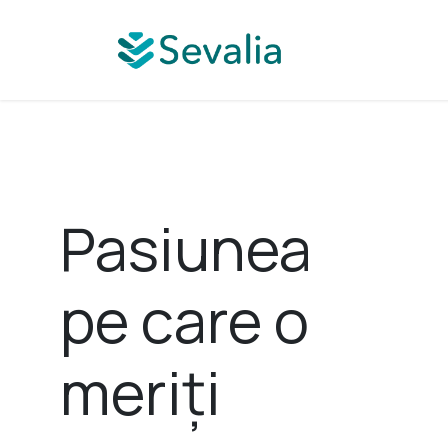
Sari la conținut
Specialitate me
Pasiunea
pe care o
meriți