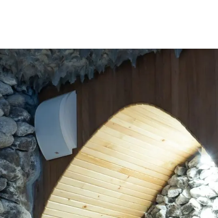
dicală
Servicii
Terapii premium
Ghid pacient