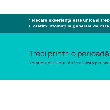
* Fiecare experiență este unică și tre
ți
oferim infomațiile generale de care a
Treci printr-o perioad
Noi suntem srijinul tău în această perioad