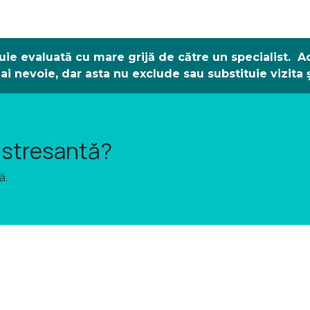
buie evaluată cu mare grijă de către un specialist.
Ac
i nevoie, dar asta nu exclude sau substituie vizita 
ă stresantă?
ă.