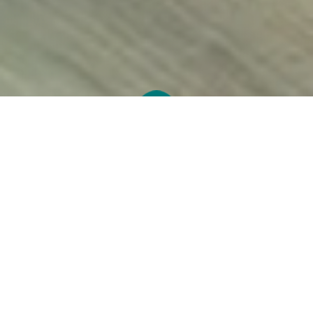
Reabilitarea medicală este un proces
complex prin care pacienții își pot
recăpăta funcțiile pierdute în urma unor
afecțiuni sau intervenții medicale.
Aceasta include terapii personalizate
pentru recuperarea mobilității,
ameliorarea durerii și îmbunătățirea